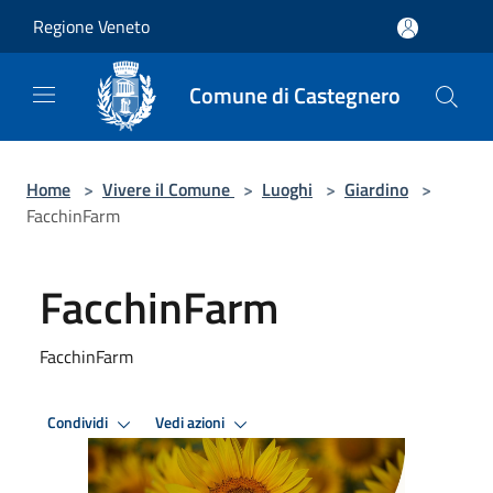
Salta al contenuto principale
Regione Veneto
Comune di Castegnero
Home
>
Vivere il Comune
>
Luoghi
>
Giardino
>
FacchinFarm
FacchinFarm
FacchinFarm
Condividi
Vedi azioni