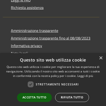
Richiesta assistenza
Amministrazione trasparente
Amministrazione trasparente fino al 08/08/2023
Informativa privacy
Note legali
×
Questo sito web utilizza cookie
Dichiarazione di accessibilità
Questo sito web utilizza i cookie per migliorare la tua esperienza di
navigazione. Utilizzando il nostro sito web acconsenti a tutti i cookie
in conformità con la nostra policy per i cookie.
Leggi di più
RSS
Copyright © 2026 • Comune di
STRETTAMENTE NECESSARI
Accessibilità
Castegnero • Powered by
Privacy
Municipium
Accesso
•
ACCETTA TUTTO
RIFIUTA TUTTO
Cookie
redazione