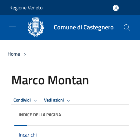
Salta al contenuto principale
Regione Veneto
Comune di Castegnero
Home
>
Marco Montan
Condividi
Vedi azioni
INDICE DELLA PAGINA
Incarichi