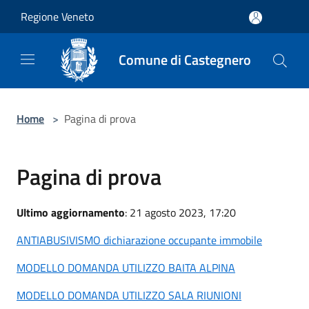
Salta al contenuto principale
Regione Veneto
Comune di Castegnero
Home
>
Pagina di prova
Pagina di prova
Ultimo aggiornamento
: 21 agosto 2023, 17:20
ANTIABUSIVISMO dichiarazione occupante immobile
MODELLO DOMANDA UTILIZZO BAITA ALPINA
MODELLO DOMANDA UTILIZZO SALA RIUNIONI