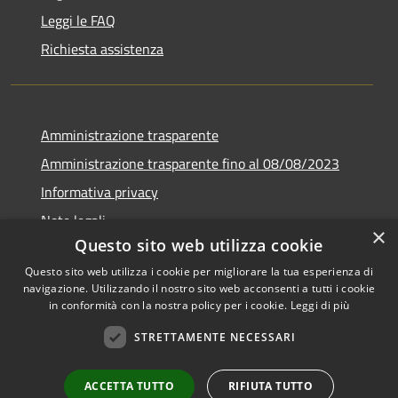
Leggi le FAQ
Richiesta assistenza
Amministrazione trasparente
Amministrazione trasparente fino al 08/08/2023
Informativa privacy
Note legali
×
Questo sito web utilizza cookie
Dichiarazione di accessibilità
Questo sito web utilizza i cookie per migliorare la tua esperienza di
navigazione. Utilizzando il nostro sito web acconsenti a tutti i cookie
in conformità con la nostra policy per i cookie.
Leggi di più
RSS
Copyright © 2026 • Comune di
STRETTAMENTE NECESSARI
Accessibilità
Castegnero • Powered by
Privacy
Municipium
Accesso
•
ACCETTA TUTTO
RIFIUTA TUTTO