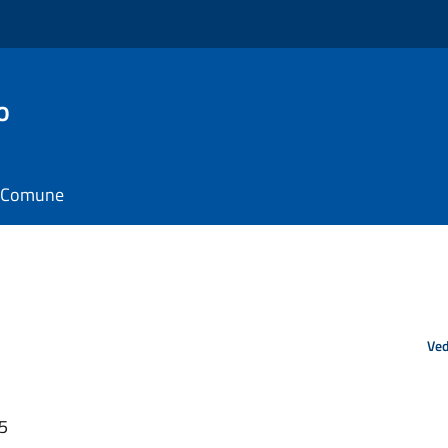
o
il Comune
Ved
25