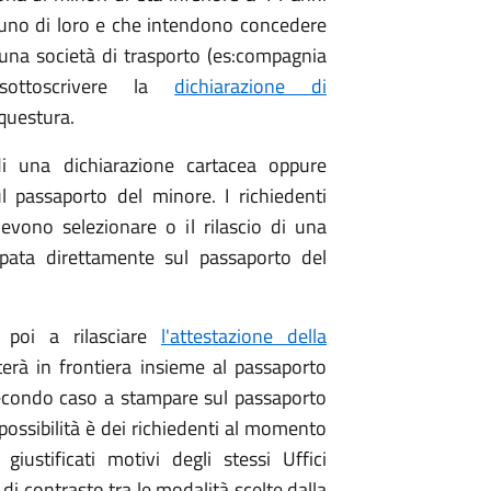
no di loro e che intendono concedere
 una società di trasporto (es:compagnia
ottoscrivere la
dichiarazione di
 questura.
di una dichiarazione cartacea oppure
l passaporto del minore. I richiedenti
vono selezionare o il rilascio di una
pata direttamente sul passaporto del
 poi a rilasciare
l'attestazione della
rà in frontiera insieme al passaporto
secondo caso a stampare sul passaporto
possibilità è dei richiedenti al momento
giustificati motivi degli stessi Uffici
 di contrasto tra le modalità scelte dalla