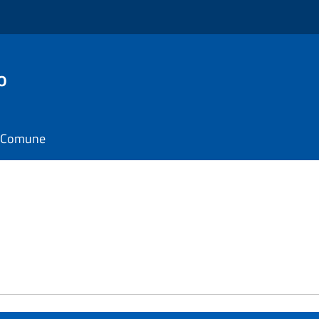
o
il Comune