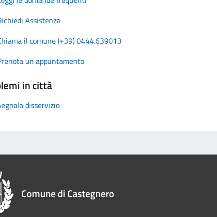
Richiedi Assistenza
Chiama il comune (+39) 0444.639013
Prenota un appuntamento
lemi in città
Segnala disservizio
Comune di Castegnero