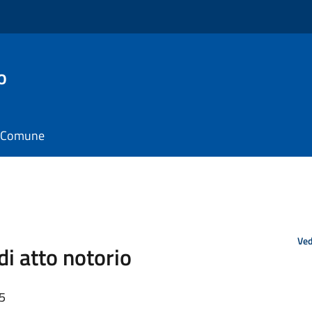
o
il Comune
Ved
di atto notorio
55