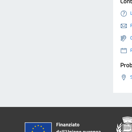
Cont
Prob