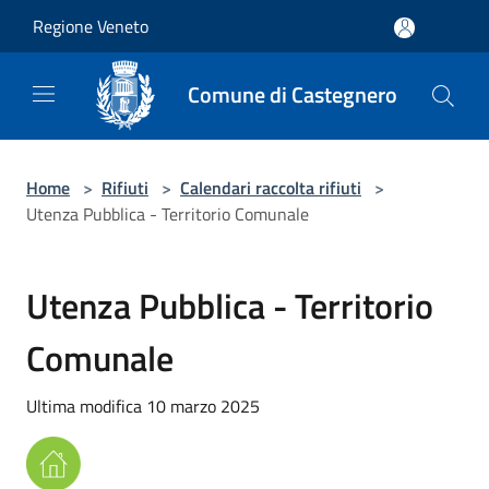
Salta al contenuto principale
Regione Veneto
Comune di Castegnero
Home
>
Rifiuti
>
Calendari raccolta rifiuti
>
Utenza Pubblica - Territorio Comunale
Utenza Pubblica - Territorio
Comunale
Ultima modifica 10 marzo 2025