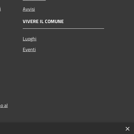
i
Avvisi
VIVERE IL COMUNE
Luoghi
Eventi
o al
×