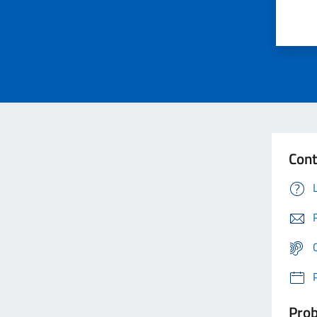
Cont
Prob